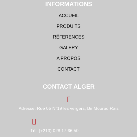
INFORMATIONS
ACCUEIL
PRODUITS
RÉFERENCES
GALERY
A PROPOS
CONTACT
CONTACT ALGER
Adresse: Rue 06 N°19 les vergers, Bir Mourad Raïs
Tél: (+213) 028 17 66 50