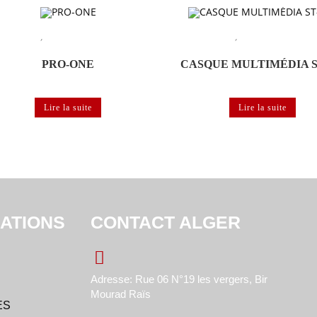
,
,
 de langues
Matériels et logiciels de labo de
Labo de langues
Matériels et logiciels 
langues
langues
PRO-ONE
CASQUE MULTIMÉDIA S
Lire la suite
Lire la suite
ATIONS
CONTACT ALGER
Adresse: Rue 06 N°19 les vergers, Bir
Mourad Raïs
ES