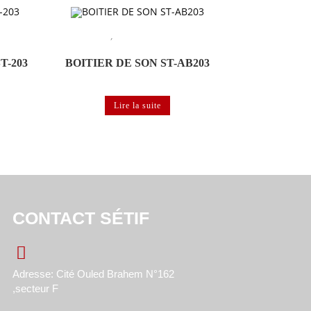
,
de labo de
Labo de langues
Matériels et logiciels de labo de
langues
T-203
BOITIER DE SON ST-AB203
Lire la suite
CONTACT SÉTIF
Adresse: Cité Ouled Brahem N°162
,secteur F