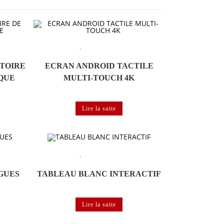
,
de labo de
Labo de langues
Matériels et logiciels de labo de
langues
ATOIRE
ECRAN ANDROID TACTILE
QUE
MULTI-TOUCH 4K
Lire la suite
,
de labo de
Labo de langues
Matériels et logiciels de labo de
langues
GUES
TABLEAU BLANC INTERACTIF
Lire la suite