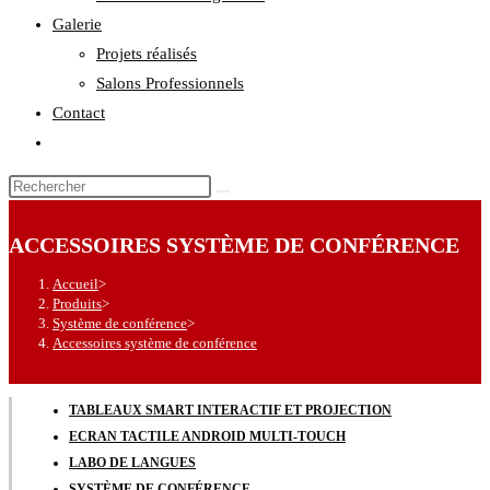
Galerie
Projets réalisés
Salons Professionnels
Contact
Toggle
website
Rechercher
search
sur
ce
ACCESSOIRES SYSTÈME DE CONFÉRENCE
site
Accueil
>
Produits
>
Système de conférence
>
Accessoires système de conférence
TABLEAUX SMART INTERACTIF ET PROJECTION
ECRAN TACTILE ANDROID MULTI-TOUCH
LABO DE LANGUES
SYSTÈME DE CONFÉRENCE