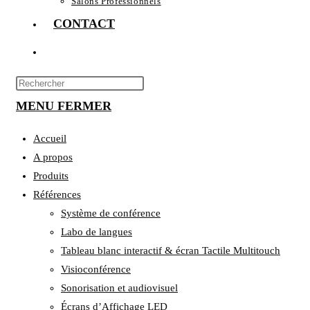
Salons Professionnels
CONTACT
TOGGLE
WEBSITE
Press
Escape
MENU
SEARCH
FERMER
to
close
Accueil
the
A propos
search
Produits
panel.
Références
Système de conférence
Labo de langues
Tableau blanc interactif & écran Tactile Multitouch
Visioconférence
Sonorisation et audiovisuel
Écrans d’Affichage LED