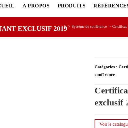
CUEIL
A PROPOS
PRODUITS
RÉFÉRENCE
>
Système de conférence
>
Certificat
ANT EXCLUSIF 2019
Catégories :
Certi
conférence
Certific
exclusif
Voir le catalog