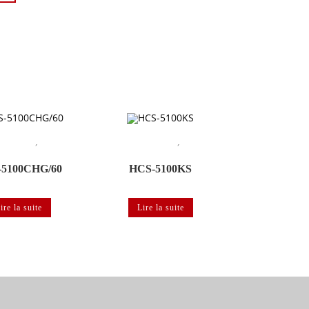
,
,
conférence
Système de
Système de conférence
Système de
 de langues numérique IR
distribution de langues numérique IR
5100CHG/60
HCS-5100KS
ire la suite
Lire la suite