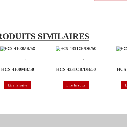
RODUITS SIMILAIRES
,
,
ème de conférence
Système de
Système de conférence
Système de
Système de 
conférence numérique
conférence numérique
distribution
HCS-4100MB/50
HCS-4331CB/DB/50
HCS-
Lire la suite
Lire la suite
L