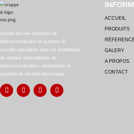
INFORM
ACCUEIL
PRODUITS
Sosetel est une entreprise de
RÉFERENC
télécommunication et système de
sécurité spécialisée dans les installations
GALERY
de réseaux informatiques, de
A PROPOS
télécommunications, sonorisation et
CONTACT
système de sécurité électronique.