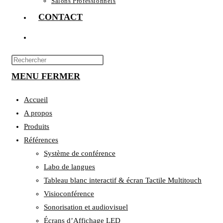
Salons Professionnels
CONTACT
TOGGLE
WEBSITE
Press
Escape
MENU
SEARCH
FERMER
to
close
Accueil
the
A propos
search
Produits
panel.
Références
Système de conférence
Labo de langues
Tableau blanc interactif & écran Tactile Multitouch
Visioconférence
Sonorisation et audiovisuel
Écrans d’Affichage LED