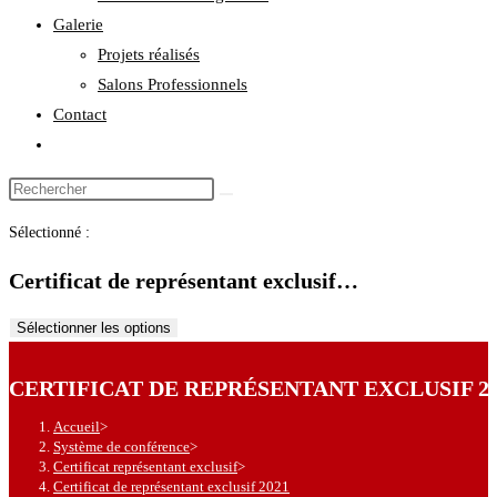
Galerie
Projets réalisés
Salons Professionnels
Contact
Toggle
website
Rechercher
search
sur
Sélectionné :
ce
site
Certificat de représentant exclusif…
Sélectionner les options
CERTIFICAT DE REPRÉSENTANT EXCLUSIF 20
Accueil
>
Système de conférence
>
Certificat représentant exclusif
>
Certificat de représentant exclusif 2021