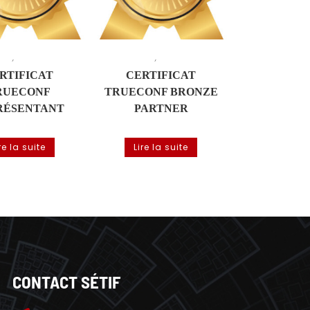
,
,
ONF
Visioconférence
TRUECONF
Visioconférence
RTIFICAT
CERTIFICAT
RUECONF
TRUECONF BRONZE
RÉSENTANT
PARTNER
re la suite
Lire la suite
CONTACT SÉTIF