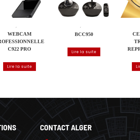
,
,
OGITECH
Visioconférence
LOGITECH
Visioconférence
TRUEC
WEBCAM
CE
BCC950
ROFESSIONNELLE
T
C922 PRO
REP
Lire la suite
Lire la suite
Li
TIONS
CONTACT ALGER