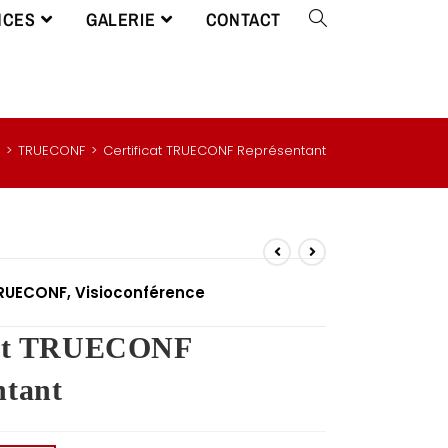
NCES
GALERIE
CONTACT
>
TRUECONF
>
Certificat TRUECONF Représentant
RUECONF
,
Visioconférence
cat TRUECONF
ntant