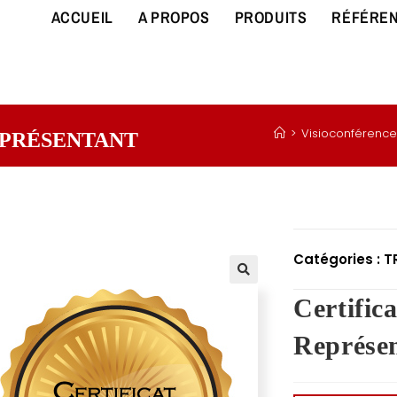
ACCUEIL
A PROPOS
PRODUITS
RÉFÉRE
>
Visioconférence
EPRÉSENTANT
Catégories :
T
Certifi
Représe