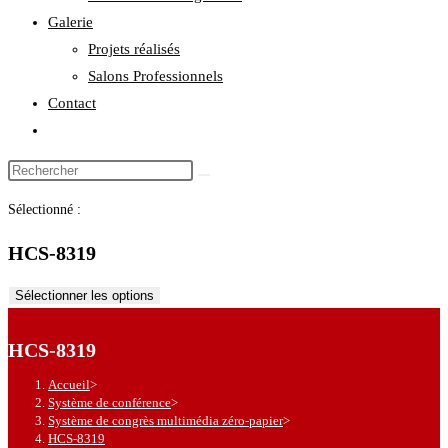
Galerie
Projets réalisés
Salons Professionnels
Contact
Toggle
website
Rechercher
search
sur
Sélectionné :
ce
site
HCS-8319
Sélectionner les options
HCS-8319
Accueil
>
Système de conférence
>
Système de congrès multimédia zéro-papier
>
HCS-8319