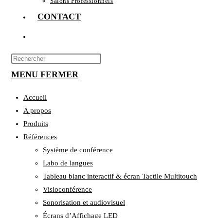
Salons Professionnels
CONTACT
TOGGLE
WEBSITE
Press
Escape
MENU
SEARCH
FERMER
to
close
Accueil
the
A propos
search
Produits
panel.
Références
Système de conférence
Labo de langues
Tableau blanc interactif & écran Tactile Multitouch
Visioconférence
Sonorisation et audiovisuel
Écrans d’Affichage LED