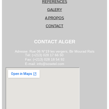
RÉFERENCES
GALERY
A PROPOS
CONTACT
CONTACT ALGER
Adresse: Rue 06 N°19 les vergers, Bir Mourad Raïs
Tél: (+213) 028 17 66 50
Fax: (+213) 028 18 54 92
E-mail: info@sosetel.com