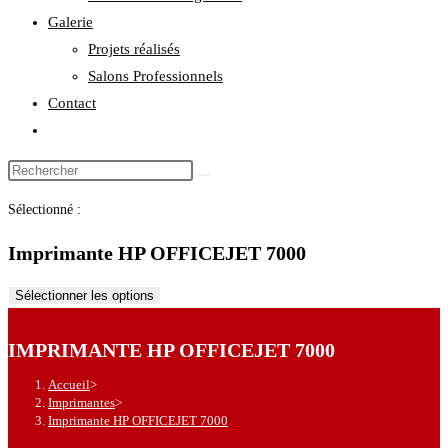
Galerie
Projets réalisés
Salons Professionnels
Contact
Toggle
website
Rechercher
search
sur
Sélectionné :
ce
site
Imprimante HP OFFICEJET 7000
Sélectionner les options
IMPRIMANTE HP OFFICEJET 7000
Accueil
>
Imprimantes
>
Imprimante HP OFFICEJET 7000