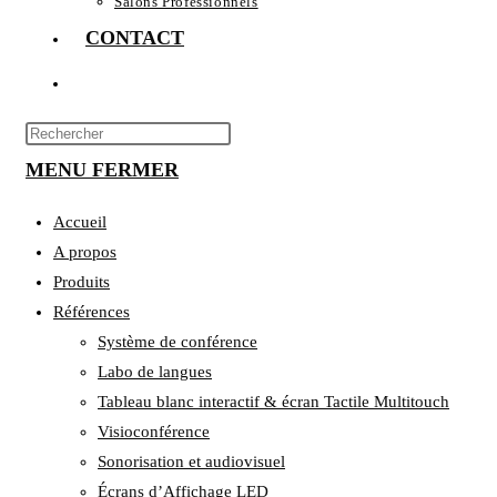
Salons Professionnels
CONTACT
TOGGLE
WEBSITE
Press
Escape
MENU
SEARCH
FERMER
to
close
Accueil
the
A propos
search
Produits
panel.
Références
Système de conférence
Labo de langues
Tableau blanc interactif & écran Tactile Multitouch
Visioconférence
Sonorisation et audiovisuel
Écrans d’Affichage LED