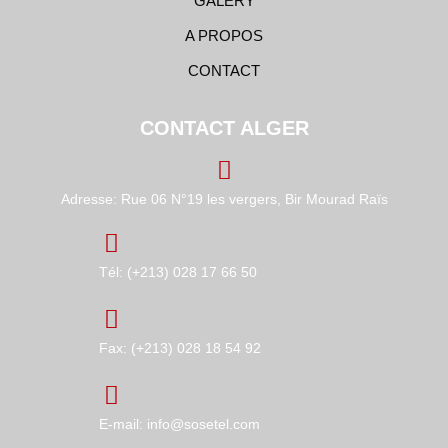
GALERY
A PROPOS
CONTACT
CONTACT ALGER
Adresse: Rue 06 N°19 les vergers, Bir Mourad Raïs
Tél: (+213) 028 17 66 50
Fax: (+213) 028 18 54 92
E-mail: info@sosetel.com