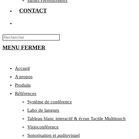
Salons Professionnels
CONTACT
TOGGLE
WEBSITE
Press
Escape
MENU
SEARCH
FERMER
to
close
Accueil
the
search
A propos
panel.
Produits
Références
Système de conférence
Labo de langues
Tableau blanc interactif & écran Tactile Multitouch
Visioconférence
Sonorisation et audiovisuel