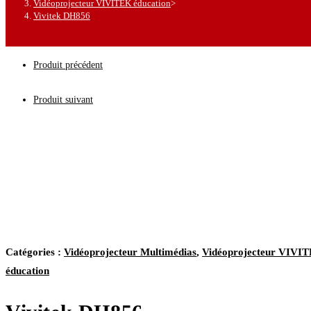
Vidéoprojecteur VIVITEK éducation
>
Vivitek DH856
Produit précédent
Produit suivant
Catégories :
Vidéoprojecteur Multimédias
,
Vidéoprojecteur VIVI
éducation