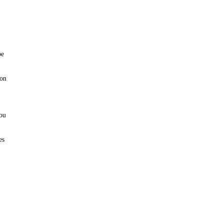
pe
ion
ou
es