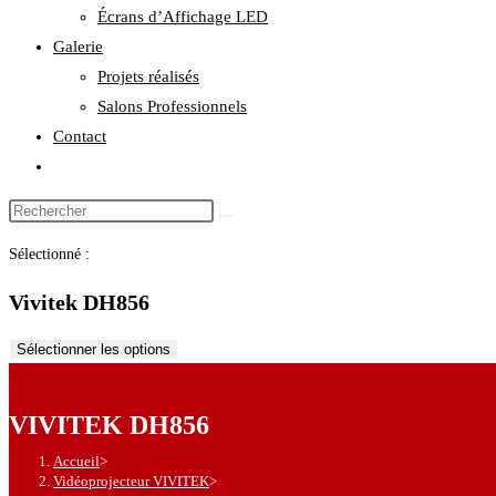
Écrans d’Affichage LED
Galerie
Projets réalisés
Salons Professionnels
Contact
Toggle
website
Rechercher
search
sur
Sélectionné :
ce
site
Vivitek DH856
Sélectionner les options
VIVITEK DH856
Accueil
>
Vidéoprojecteur VIVITEK
>