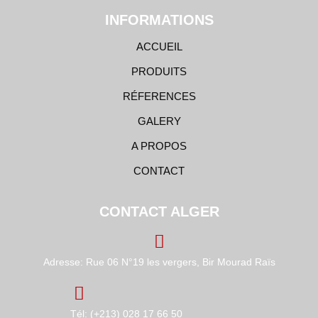
INFORMATIONS
ACCUEIL
PRODUITS
RÉFERENCES
GALERY
A PROPOS
CONTACT
CONTACT ALGER
Adresse: Rue 06 N°19 les vergers, Bir Mourad Raïs
Tél: (+213) 028 17 66 50