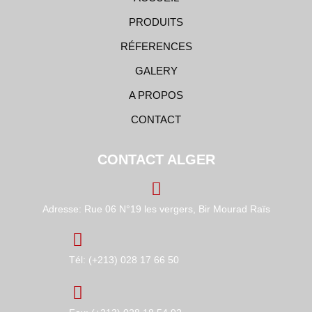
PRODUITS
RÉFERENCES
GALERY
A PROPOS
CONTACT
CONTACT ALGER
Adresse: Rue 06 N°19 les vergers, Bir Mourad Raïs
Tél: (+213) 028 17 66 50