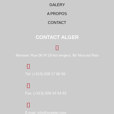
GALERY
A PROPOS
CONTACT
CONTACT ALGER
Adresse: Rue 06 N°19 les vergers, Bir Mourad Raïs
Tél: (+213) 028 17 66 50
Fax: (+213) 028 18 54 92
E-mail: info@sosetel.com