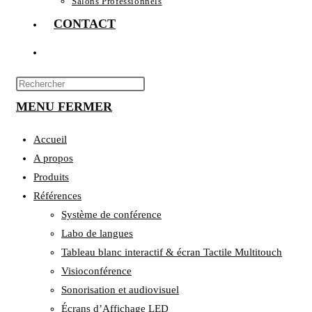
Salons Professionnels
CONTACT
TOGGLE
WEBSITE
Press
Escape
MENU
SEARCH
FERMER
to
close
Accueil
the
A propos
search
Produits
panel.
Références
Système de conférence
Labo de langues
Tableau blanc interactif & écran Tactile Multitouch
Visioconférence
Sonorisation et audiovisuel
Écrans d’Affichage LED