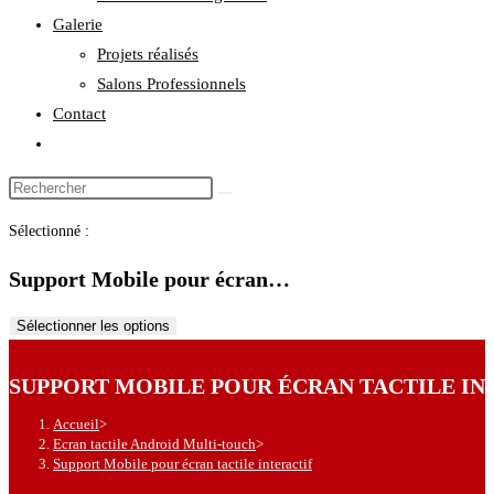
Galerie
Projets réalisés
Salons Professionnels
Contact
Toggle
website
Rechercher
search
sur
Sélectionné :
ce
site
Support Mobile pour écran…
Sélectionner les options
SUPPORT MOBILE POUR ÉCRAN TACTILE IN
Accueil
>
Ecran tactile Android Multi-touch
>
Support Mobile pour écran tactile interactif