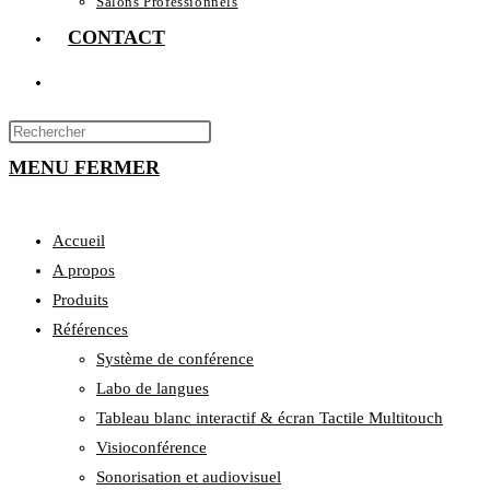
Salons Professionnels
CONTACT
TOGGLE
WEBSITE
Press
Escape
MENU
SEARCH
FERMER
to
close
Accueil
the
search
A propos
panel.
Produits
Références
Système de conférence
Labo de langues
Tableau blanc interactif & écran Tactile Multitouch
Visioconférence
Sonorisation et audiovisuel