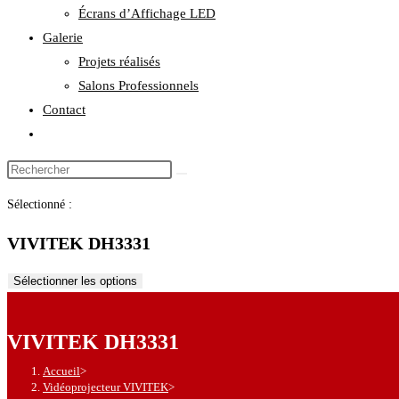
Écrans d’Affichage LED
Galerie
Projets réalisés
Salons Professionnels
Contact
Toggle
website
Rechercher
search
sur
Sélectionné :
ce
site
VIVITEK DH3331
Sélectionner les options
VIVITEK DH3331
Accueil
>
Vidéoprojecteur VIVITEK
>