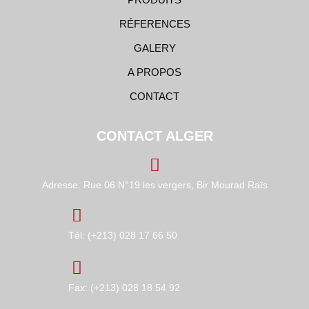
RÉFERENCES
GALERY
A PROPOS
CONTACT
CONTACT ALGER
Adresse: Rue 06 N°19 les vergers, Bir Mourad Raïs
Tél: (+213) 028 17 66 50
Fax: (+213) 028 18 54 92