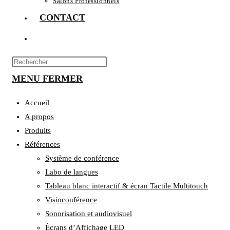
Salons Professionnels
CONTACT
TOGGLE
WEBSITE
Press
Escape
MENU
SEARCH
FERMER
to
close
Accueil
the
A propos
search
Produits
panel.
Références
Système de conférence
Labo de langues
Tableau blanc interactif & écran Tactile Multitouch
Visioconférence
Sonorisation et audiovisuel
Écrans d’Affichage LED