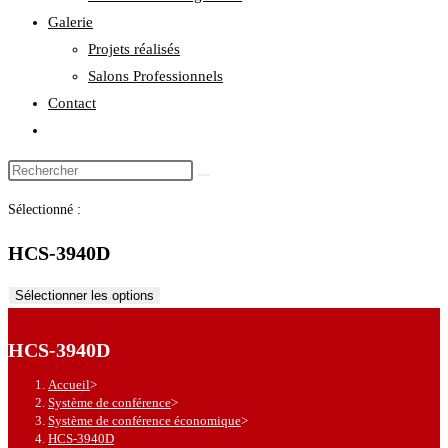
Galerie
Projets réalisés
Salons Professionnels
Contact
Toggle
website
Rechercher
search
sur
Sélectionné :
ce
site
HCS-3940D
Sélectionner les options
HCS-3940D
Accueil
>
Système de conférence
>
Système de conférence économique
>
HCS-3940D